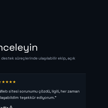
nceleyin
k destek süreçlerinde ulaşılabilir ekip, açık
★★★★★
Web sitesi sorunumu çözdü, ilgili, her zaman
laşabildim teşekkür ediyorum.”
ağla Ö.