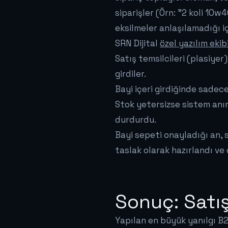
siparişler (Örn: "2 koli 10w
eksilmeler anlaşılamadığı i
SRN Dijital
özel yazılım ekib
Satış temsilcileri (plasiyer
girdiler.
Bayi içeri girdiğinde sadec
Stok yetersizse sistem anın
durdurdu.
Bayi sepeti onayladığı an,
taslak olarak hazırlandı ve
Sonuç: Satış 
Yapılan en büyük yanılgı B2