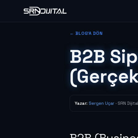
← BLOG'A DÖN
B2B Sip
(Gerçek
Yazar:
Sergen Uçar
· SRN Dijit