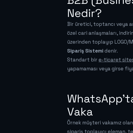
B2B (Busine
Nedir?
Bir üretici, toptancı veya 
özel cari anlaşmaları, indir
üzerinden toplayıp LOGO/M
Sipariş Sistemi
denir.
Standart bir
e-ticaret sit
yapamaması veya girse fiy
WhatsApp'ta
Vaka
Örnek müşteri vakamız olan 
sipariş toplayıcı eleman, t