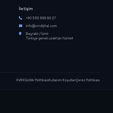
İletişim
+90 530 899 82 27
info@srndijital.com
Bayraklı / İzmir
Türkiye geneli uzaktan hizmet
KVKK
Gizlilik Politikası
Kullanım Koşulları
Çerez Politikası