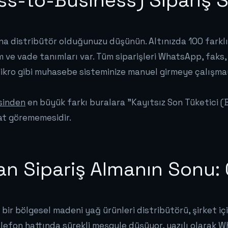
ss-to-Business) Sipariş S
ana distribütör olduğunuzu düşünün. Altınızda 100 farklı
im ve vade tanımları var. Tüm siparişleri WhatsApp, faks,
ikro gibi muhasebe sisteminize manuel girmeye çalışm
esinden
en büyük farkı buralara "Kayıtsız Son Tüketici (B2
at görememesidir.
n Sipariş Almanın Sonu: 
bir bölgesel madeni yağ ürünleri distribütörü, şirket içi
elefon hattında sürekli meşgule düşüyor, yazılı olarak 