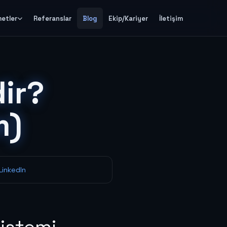
metler
Referanslar
Blog
Ekip/Kariyer
İletişim
dir?
m)
LinkedIn