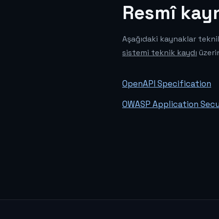
Resmî kayn
Aşağıdaki kaynaklar tekni
sistemi teknik kaydı
üzerin
OpenAPI Specification
OWASP Application Secur