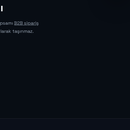
ı
kapsamı
B2B sipariş
olarak taşınmaz.