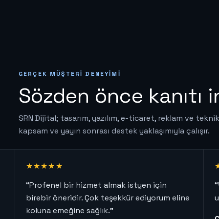
GERÇEK MÜŞTERI DENEYIMI
Sözden önce kanıtı i
SRN Dijital; tasarım, yazılım, e-ticaret, reklam ve tekni
kapsam ve yayın sonrası destek yaklaşımıyla çalışır.
★★★★★
“Profenel bir hizmet almak istyen için
“
birebir öneridir. Çok teşekkür ediyorum eline
u
koluna emeğine sağlık.”
Ç