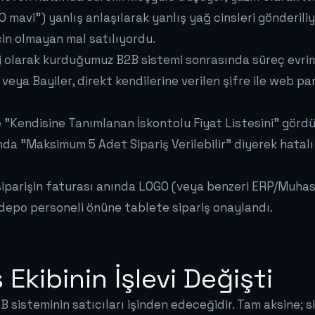
40 mavi") yanlış anlaşılarak yanlış yağ cinsleri gönderili
çin olmayan mal satılıyordu.
i
olarak kurduğumuz B2B sistemi sonrasında süreç evrim
) veya Bayiler, direkt kendilerine verilen şifre ile web 
e "Kendisine Tanımlanan İskontolu Fiyat Listesini" gördü
da "Maksimum 5 Adet Sipariş Verilebilir" diyerek hatalı 
 siparişin faturası anında LOGO (veya benzeri ERP/Muhas
 depo personeli önüne tablete sipariş onaylandı.
Ekibinin İşlevi Değişti
B sisteminin satıcıları işinden edeceğidir. Tam aksine; s