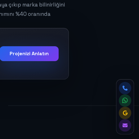
a çıkıp marka bilinirliğini
anımını %40 oranında
Projenizi Anlatın