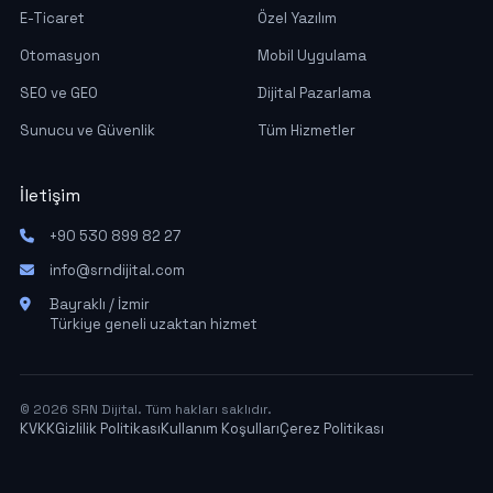
E-Ticaret
Özel Yazılım
Otomasyon
Mobil Uygulama
SEO ve GEO
Dijital Pazarlama
Sunucu ve Güvenlik
Tüm Hizmetler
İletişim
+90 530 899 82 27
info@srndijital.com
Bayraklı / İzmir
Türkiye geneli uzaktan hizmet
© 2026 SRN Dijital. Tüm hakları saklıdır.
KVKK
Gizlilik Politikası
Kullanım Koşulları
Çerez Politikası