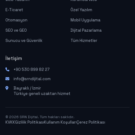
E-Ticaret
Özel Yazılım
Otomasyon
Mobil Uygulama
SEO ve GEO
Dijital Pazarlama
Sunucu ve Güvenlik
Tüm Hizmetler
İletişim
+90 530 899 82 27
info@srndijital.com
Bayraklı / İzmir
Türkiye geneli uzaktan hizmet
© 2026 SRN Dijital. Tüm hakları saklıdır.
KVKK
Gizlilik Politikası
Kullanım Koşulları
Çerez Politikası