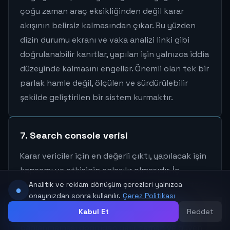
çoğu zaman araç eksikliğinden değil karar
akışının belirsiz kalmasından çıkar. Bu yüzden
dizin durumu ekranı ve vaka analizi linki gibi
doğrulanabilir kanıtlar, yapılan işin yalnızca iddia
düzeyinde kalmasını engeller. Önemli olan tek bir
parlak hamle değil, ölçülen ve sürdürülebilir
şekilde geliştirilen bir sistem kurmaktır.
7. Search console verisi
Karar vericiler için en değerli çıktı, yapılacak işin
kapsamı ve etkisinin anlaşılır olmasıdır. İç
Linkleme ile SEO ve GEO Görünürlüğü Nasıl Artar?
Analitik ve reklam dönüşüm çerezleri yalnızca
●
onayınızdan sonra kullanılır.
Çerez Politikası
konusu özellikle çok sayfalı sitesi olan işletmeler
Kabul Et
Reddet
için önemlidir; çünkü iyi içeriklerin birbirine
ARA
WHATSAPP
YORUMLAR
YUKARI
MENÜ
bağlanmaması doğrudan gelir, zaman ve güven