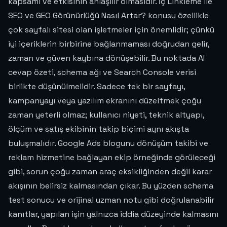
kapsamı ve etkisinin anlaşılır olmasıdır. İç Linkleme ile
SEO ve GEO Görünürlüğü Nasıl Artar? konusu özellikle
çok sayfalı sitesi olan işletmeler için önemlidir; çünkü
iyi içeriklerin birbirine bağlanmaması doğrudan gelir,
zaman ve güven kaybına dönüşebilir. Bu noktada AI
cevap özeti, schema ağı ve Search Console verisi
birlikte düşünülmelidir. Sadece tek bir sayfayı,
kampanyayı veya yazılım ekranını düzeltmek çoğu
zaman yeterli olmaz; kullanıcı niyeti, teknik altyapı,
ölçüm ve satış ekibinin takip biçimi aynı akışta
buluşmalıdır. Google Ads blogunu dönüşüm takibi ve
reklam hizmetine bağlayan ekip örneğinde görüleceği
gibi, sorun çoğu zaman araç eksikliğinden değil karar
akışının belirsiz kalmasından çıkar. Bu yüzden schema
test sonucu ve orijinal uzman notu gibi doğrulanabilir
kanıtlar, yapılan işin yalnızca iddia düzeyinde kalmasını