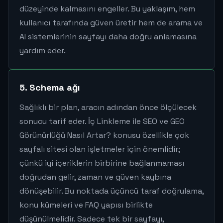
düzeyinde kalmasını engeller. Bu yaklaşım, hem
kullanıcı tarafında güven üretir hem de arama ve
AI sistemlerinin sayfayı daha doğru anlamasına
yardım eder.
5. Schema ağı
Sağlıklı bir plan, aracın adından önce ölçülecek
sonucu tarif eder. İç Linkleme ile SEO ve GEO
Görünürlüğü Nasıl Artar? konusu özellikle çok
sayfalı sitesi olan işletmeler için önemlidir;
çünkü iyi içeriklerin birbirine bağlanmaması
doğrudan gelir, zaman ve güven kaybına
dönüşebilir. Bu noktada üçüncü taraf doğrulama,
konu kümeleri ve FAQ yapısı birlikte
düşünülmelidir. Sadece tek bir sayfayı,