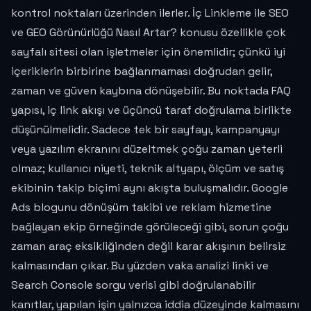
kontrol noktaları üzerinden ilerler. İç Linkleme ile SEO
ve GEO Görünürlüğü Nasıl Artar? konusu özellikle çok
sayfalı sitesi olan işletmeler için önemlidir; çünkü iyi
içeriklerin birbirine bağlanmaması doğrudan gelir,
zaman ve güven kaybına dönüşebilir. Bu noktada FAQ
yapısı, iç link akışı ve üçüncü taraf doğrulama birlikte
düşünülmelidir. Sadece tek bir sayfayı, kampanyayı
veya yazılım ekranını düzeltmek çoğu zaman yeterli
olmaz; kullanıcı niyeti, teknik altyapı, ölçüm ve satış
ekibinin takip biçimi aynı akışta buluşmalıdır. Google
Ads blogunu dönüşüm takibi ve reklam hizmetine
bağlayan ekip örneğinde görüleceği gibi, sorun çoğu
zaman araç eksikliğinden değil karar akışının belirsiz
kalmasından çıkar. Bu yüzden vaka analizi linki ve
Search Console sorgu verisi gibi doğrulanabilir
kanıtlar, yapılan işin yalnızca iddia düzeyinde kalmasını