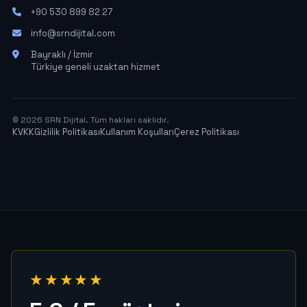
+90 530 899 82 27
info@srndijital.com
Bayraklı / İzmir
Türkiye geneli uzaktan hizmet
© 2026 SRN Dijital. Tüm hakları saklıdır.
KVKK
Gizlilik Politikası
Kullanım Koşulları
Çerez Politikası
★★★★★