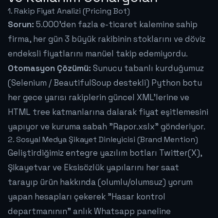
1. Rakip Fiyat Analizi (Pricing Bot)
Sorun:
5.000'den fazla e-ticaret kalemine sahip
firma, her gün 3 büyük rakibinin stoklarını ve döviz
endeksli fiyatlarını manüel takip edemiyordu.
Otomasyon Çözümü:
Sunucu tabanlı kurduğumuz
(Selenium / BeautifulSoup destekli) Python botu
her gece yarısı rakiplerin güncel XML'lerine ve
HTML tree katmanlarına dalarak fiyat eşitlemesini
yapıyor ve kuruma sabah "Rapor.xslx" gönderiyor.
2. Sosyal Medya Şikayet Dinleyicisi (Brand Mention)
Geliştirdiğimiz entegre yazılım botları Twitter(X),
Şikayetvar ve Eksisözlük yapılarını her saat
tarayıp ürün hakkında (olumlu/olumsuz) yorum
yapan hesapları çekerek "Hasar kontrol
departmanının" anlık Whatsapp paneline