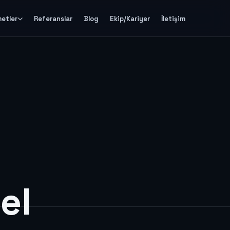
metler
Referanslar
Blog
Ekip/Kariyer
İletişim
el