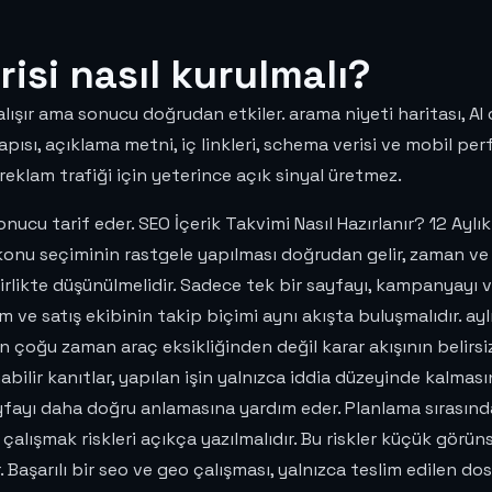
isi nasıl kurulmalı?
ışır ama sonucu doğrudan etkiler. arama niyeti haritası, AI
apısı, açıklama metni, iç linkleri, schema verisi ve mobil perf
eklam trafiği için yeterince açık sinyal üretmez.
onucu tarif eder. SEO İçerik Takvimi Nasıl Hazırlanır? 12 Ayl
 konu seçiminin rastgele yapılması doğrudan gelir, zaman ve
irlikte düşünülmelidir. Sadece tek bir sayfayı, kampanyayı
çüm ve satış ekibinin takip biçimi aynı akışta buluşmalıdır. ay
n çoğu zaman araç eksikliğinden değil karar akışının belirs
ilir kanıtlar, yapılan işin yalnızca iddia düzeyinde kalmasın
yfayı daha doğru anlamasına yardım eder. Planlama sırasında
lışmak riskleri açıkça yazılmalıdır. Bu riskler küçük görünse b
r. Başarılı bir seo ve geo çalışması, yalnızca teslim edilen do