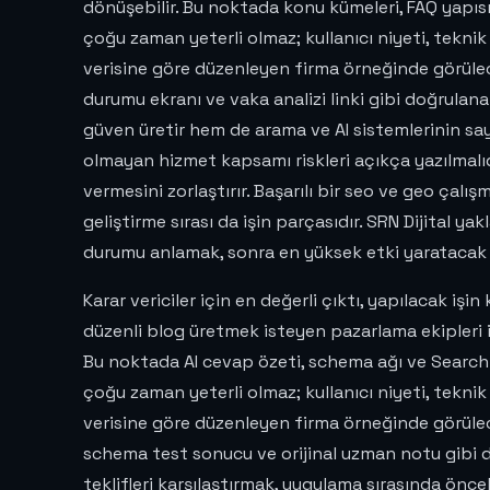
dönüşebilir. Bu noktada konu kümeleri, FAQ yapısı
çoğu zaman yeterli olmaz; kullanıcı niyeti, teknik 
verisine göre düzenleyen firma örneğinde görülece
durumu ekranı ve vaka analizi linki gibi doğrulanab
güven üretir hem de arama ve AI sistemlerinin sa
olmayan hizmet kapsamı riskleri açıkça yazılmalıdır
vermesini zorlaştırır. Başarılı bir seo ve geo çalı
geliştirme sırası da işin parçasıdır. SRN Dijital 
durumu anlamak, sonra en yüksek etki yaratacak
Karar vericiler için en değerli çıktı, yapılacak işi
düzenli blog üretmek isteyen pazarlama ekipleri 
Bu noktada AI cevap özeti, schema ağı ve Search 
çoğu zaman yeterli olmaz; kullanıcı niyeti, teknik 
verisine göre düzenleyen firma örneğinde görülece
schema test sonucu ve orijinal uzman notu gibi do
teklifleri karşılaştırmak, uygulama sırasında önc