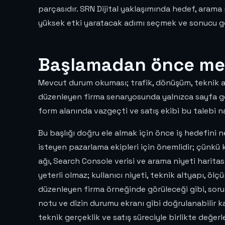
parçasıdır. SRN Dijital yaklaşımında hedef, aram
yüksek etki yaratacak adımı seçmek ve sonucu g
Başlamadan önce mev
Mevcut durum okuması; trafik, dönüşüm, teknik altya
düzenleyen firma senaryosunda yalnızca sayfa görü
form alanında vazgeçti ve satış ekibi bu talebi nas
Bu başlığı doğru ele almak için önce iş hedefini n
isteyen pazarlama ekipleri için önemlidir; çünk
ağı, Search Console verisi ve arama niyeti harita
yeterli olmaz; kullanıcı niyeti, teknik altyapı, öl
düzenleyen firma örneğinde görüleceği gibi, sorun
notu ve dizin durumu ekranı gibi doğrulanabilir kan
teknik gerçeklik ve satış süreciyle birlikte değerle