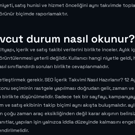
a niyeti, satış hunisi ve hizmet önceliğini aynı takvimde t
örünür biçimde raporlamaktır.
cut durum nasıl okunur?
pı, içerik ve satış takibi verilerini birlikte inceler. Aylık 
ntülenmesi yeterli değildir. Kullanıcı hangi niyetle geldi, 
ıl sınıflandırdı soruları birlikte cevaplanmalıdır.
etleştirmek gerekir. SEO İçerik Takvimi Nasıl Hazırlanır? 12 
ü konu seçiminin rastgele yapılması doğrudan gelir, zaman 
sı birlikte düşünülmelidir. Sadece tek bir sayfayı, kampany
çüm ve satış ekibinin takip biçimi aynı akışta buluşmalıdır. ay
 çoğu zaman araç eksikliğinden değil karar akışının belirsi
ıtlar, yapılan işin yalnızca iddia düzeyinde kalmasını engell
ndirilmelidir.