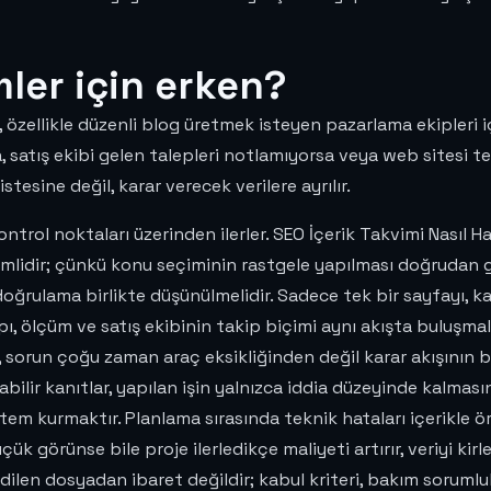
mler için erken?
l, özellikle düzenli blog üretmek isteyen pazarlama ekipleri 
 satış ekibi gelen talepleri notlamıyorsa veya web sitesi t
tesine değil, karar verecek verilere ayrılır.
ntrol noktaları üzerinden ilerler. SEO İçerik Takvimi Nasıl Ha
mlidir; çünkü konu seçiminin rastgele yapılması doğrudan g
 doğrulama birlikte düşünülmelidir. Sadece tek bir sayfayı,
pı, ölçüm ve satış ekibinin takip biçimi aynı akışta buluşmalı
sorun çoğu zaman araç eksikliğinden değil karar akışının be
bilir kanıtlar, yapılan işin yalnızca iddia düzeyinde kalmasın
 sistem kurmaktır. Planlama sırasında teknik hataları içerik
küçük görünse bile proje ilerledikçe maliyeti artırır, veriyi kir
edilen dosyadan ibaret değildir; kabul kriteri, bakım sorumlul