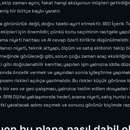
 ekip zaman ayırır, fakat hangi aksiyonun müşteri getirdiğin
iş bir bütçe kaybı yaratır.
 görünürlük değil, doğru talebi ayırt etmektir. SEO İçerik Ta
 ekipleri için önemlidir; çünkü konu seçiminin rastgele yap
ama niyeti haritası ve AI cevap özeti birlikte düşünülmelidi
ıcı niyeti, teknik altyapı, ölçüm ve satış ekibinin takip biç
neğinde görüleceği gibi, sorun çoğu zaman araç eksikliğinden
 gibi doğrulanabilir kanıtlar, yapılan işin yalnızca iddia dü
rasında öncelik vermek ve yayından sonra iyileştirme yapmak
ı riskleri açıkça yazılmalıdır. Bu riskler küçük görünse bile 
lı bir seo ve geo çalışması, yalnızca teslim edilen dosyadan 
ır. SRN Dijital yaklaşımında hedef, arama niyeti, satış hunis
ki yaratacak adımı seçmek ve sonucu görünür biçimde rap
yon bu plana nasıl dahil o