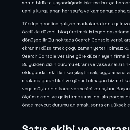
sorun birlikte yaşandığında işletme bütçe harcar,
yanlış kurgulanan her sayfa ve kampanya daha gen
Türkiye geneline çalışan markalarda konu yalnızca
özellikle düzenli blog üretmek isteyen pazarlama
dönüşebilir. Bu noktada Search Console verisi, ar
ekranını düzeltmek çoğu zaman yeterli olmaz; kullan
Search Console verisine göre düzenleyen firma ör
Bu yüzden dizin durumu ekranı ve vaka analizi linki
olduğunda teklifleri karşılaştırmak, uygulama sı
sıralama garantileri ve güncel olmayan hizmet kapsam
veya müşterinin karar vermesini zorlaştırır. Başarı
ölçüm ekranı ve geliştirme sırası da işin parçasıd
önce mevcut durumu anlamak, sonra en yüksek et
Satış ekibi ve operas