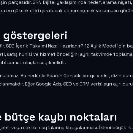
işin parçasıdır. SRN Dijital yaklaşımında hedef, arama niyeti
a en yüksek etki yaratacak adımı seçmek ve sonucu görün
 göstergeleri
r. SEO İçerik Takvimi Nasıl Hazırlanır? 12 Aylık Model için 
iyeti, satış hunisi ve hizmet önceliğini aynı takvimde toplam
i somut olaylar seçilmelidir.
unulamaz. Bu nedenle Search Console sorgu verisi, dizin dur
lanmalıdır. Eğer Google Ads, SEO ve CRM verisi ayrı ayrı du
e bütçe kaybı noktaları
şehir veya sektör sayfalarına kopyalanması. İkinci büyük ris