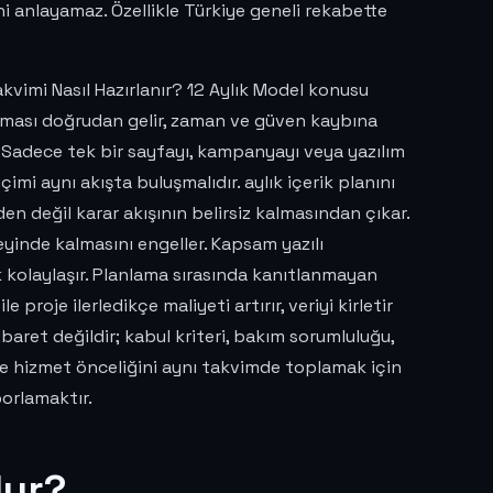
i anlayamaz. Özellikle Türkiye geneli rekabette
kvimi Nasıl Hazırlanır? 12 Aylık Model konusu
ılması doğrudan gelir, zaman ve güven kaybına
r. Sadece tek bir sayfayı, kampanyayı veya yazılım
imi aynı akışta buluşmalıdır. aylık içerik planını
 değil karar akışının belirsiz kalmasından çıkar.
zeyinde kalmasını engeller. Kapsam yazılı
 kolaylaşır. Planlama sırasında kanıtlanmayan
proje ilerledikçe maliyeti artırır, veriyi kirletir
ibaret değildir; kabul kriteri, bakım sorumluluğu,
i ve hizmet önceliğini aynı takvimde toplamak için
orlamaktır.
lur?