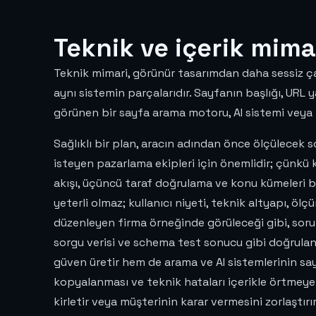
Teknik ve içerik mimar
Teknik mimari, görünür tasarımdan daha sessiz çal
aynı sistemin parçalarıdır. Sayfanın başlığı, URL y
görünen bir sayfa arama motoru, AI sistemi veya r
Sağlıklı bir plan, aracın adından önce ölçülecek s
isteyen pazarlama ekipleri için önemlidir; çünkü
akışı, üçüncü taraf doğrulama ve konu kümeleri b
yeterli olmaz; kullanıcı niyeti, teknik altyapı, öl
düzenleyen firma örneğinde görüleceği gibi, soru
sorgu verisi ve schema test sonucu gibi doğrulanab
güven üretir hem de arama ve AI sistemlerinin sa
kopyalanması ve teknik hataları içerikle örtmeye ça
kirletir veya müşterinin karar vermesini zorlaştırı