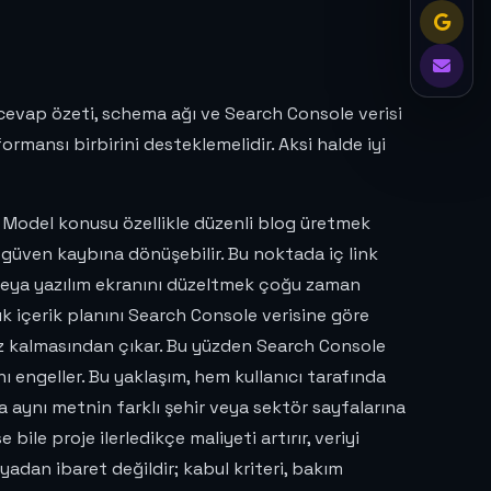
 cevap özeti, schema ağı ve Search Console verisi
ormansı birbirini desteklemelidir. Aksi halde iyi
ık Model konusu özellikle düzenli blog üretmek
 güven kaybına dönüşebilir. Bu noktada iç link
 veya yazılım ekranını düzeltmek çoğu zaman
lık içerik planını Search Console verisine göre
iz kalmasından çıkar. Bu yüzden Search Console
ı engeller. Bu yaklaşım, hem kullanıcı tarafında
 aynı metnin farklı şehir veya sektör sayfalarına
ile proje ilerledikçe maliyeti artırır, veriyi
syadan ibaret değildir; kabul kriteri, bakım