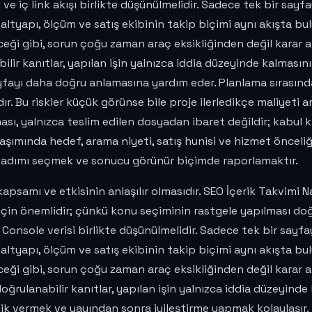
 ve iç link akışı birlikte düşünülmelidir. Sadece tek bir say
altyapı, ölçüm ve satış ekibinin takip biçimi aynı akışta bul
ği gibi, sorun çoğu zaman araç eksikliğinden değil karar ak
ilir kanıtlar, yapılan işin yalnızca iddia düzeyinde kalmasını
yfayı daha doğru anlamasına yardım eder. Planlama sırasınd
. Bu riskler küçük görünse bile proje ilerledikçe maliyeti artı
şması, yalnızca teslim edilen dosyadan ibaret değildir; kabul
yaklaşımında hedef, arama niyeti, satış hunisi ve hizmet önc
 adımı seçmek ve sonucu görünür biçimde raporlamaktır.
n kapsamı ve etkisinin anlaşılır olmasıdır. SEO İçerik Takvimi N
için önemlidir; çünkü konu seçiminin rastgele yapılması do
Console verisi birlikte düşünülmelidir. Sadece tek bir sayf
altyapı, ölçüm ve satış ekibinin takip biçimi aynı akışta bul
ği gibi, sorun çoğu zaman araç eksikliğinden değil karar ak
ğrulanabilir kanıtlar, yapılan işin yalnızca iddia düzeyinde
elik vermek ve yayından sonra iyileştirme yapmak kolaylaşır.