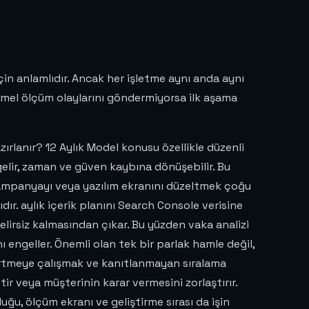
için anlamlıdır. Ancak her işletme aynı anda aynı
emel ölçüm olaylarını göndermiyorsa ilk aşama
zırlanır? 12 Aylık Model konusu özellikle düzenli
elir, zaman ve güven kaybına dönüşebilir. Bu
 kampanyayı veya yazılım ekranını düzeltmek çoğu
dır. aylık içerik planını Search Console verisine
lirsiz kalmasından çıkar. Bu yüzden vaka analizi
ı engeller. Önemli olan tek bir parlak hamle değil,
le örtmeye çalışmak ve kanıtlanmayan sıralama
letir veya müşterinin karar vermesini zorlaştırır.
uğu, ölçüm ekranı ve geliştirme sırası da işin