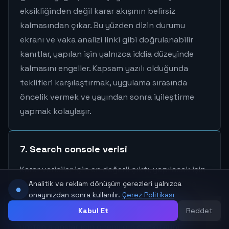
eksikliğinden değil karar akışının belirsiz
kalmasından çıkar. Bu yüzden dizin durumu
ekranı ve vaka analizi linki gibi doğrulanabilir
kanıtlar, yapılan işin yalnızca iddia düzeyinde
kalmasını engeller. Kapsam yazılı olduğunda
teklifleri karşılaştırmak, uygulama sırasında
öncelik vermek ve yayından sonra iyileştirme
yapmak kolaylaşır.
7. Search console verisi
Karar vericiler için en değerli çıktı, yapılacak işin
kapsamı ve etkisinin anlaşılır olmasıdır. SEOda
Analitik ve reklam dönüşüm çerezleri yalnızca
●
onayınızdan sonra kullanılır.
Çerez Politikası
Kopya İçerik Riski ve Benzersiz Sayfa Üretimi
Kabul Et
Reddet
konusu özellikle çok şehir veya sektör sayfası
ARA
WHATSAPP
YORUMLAR
YUKARI
MENÜ
üreten ajanslar için önemlidir; çünkü aynı