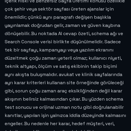
İçerik Riski ve Benzersiz Sayfa Üretimi konusu özellikle
çok şehir veya sektör sayfası üreten ajanslar için
önemlidir; çünkü aynı paragrafı değişen başlıkla
yayınlamak doğrudan gelir, zaman ve güven kaybına
dönüşebilir. Bu noktada AI cevap özeti, schema ağı ve
Search Console verisi birlikte düşünülmelidir. Sadece
tek bir sayfayı, kampanyayı veya yazılım ekranını
düzeltmek çoğu zaman yeterli olmaz; kullanıcı niyeti,
teknik altyapı, ölçüm ve satış ekibinin takip biçimi
aynı akışta buluşmalıdır. avukat ve klinik sayfalarında
ayrı karar kriterleri kullanan site örneğinde görüleceği
gibi, sorun çoğu zaman araç eksikliğinden değil karar
akışının belirsiz kalmasından çıkar. Bu yüzden schema
test sonucu ve orijinal uzman notu gibi doğrulanabilir
kanıtlar, yapılan işin yalnızca iddia düzeyinde kalmasını
engeller. Bu nedenle her karar, hedef müşteri, veri,