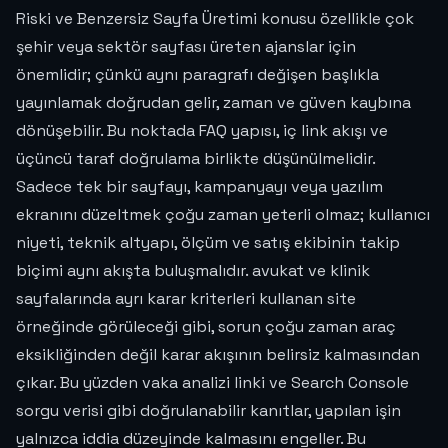
Riski ve Benzersiz Sayfa Üretimi konusu özellikle çok
şehir veya sektör sayfası üreten ajanslar için
önemlidir; çünkü aynı paragrafı değişen başlıkla
yayınlamak doğrudan gelir, zaman ve güven kaybına
dönüşebilir. Bu noktada FAQ yapısı, iç link akışı ve
üçüncü taraf doğrulama birlikte düşünülmelidir.
Sadece tek bir sayfayı, kampanyayı veya yazılım
ekranını düzeltmek çoğu zaman yeterli olmaz; kullanıcı
niyeti, teknik altyapı, ölçüm ve satış ekibinin takip
biçimi aynı akışta buluşmalıdır. avukat ve klinik
sayfalarında ayrı karar kriterleri kullanan site
örneğinde görüleceği gibi, sorun çoğu zaman araç
eksikliğinden değil karar akışının belirsiz kalmasından
çıkar. Bu yüzden vaka analizi linki ve Search Console
sorgu verisi gibi doğrulanabilir kanıtlar, yapılan işin
yalnızca iddia düzeyinde kalmasını engeller. Bu