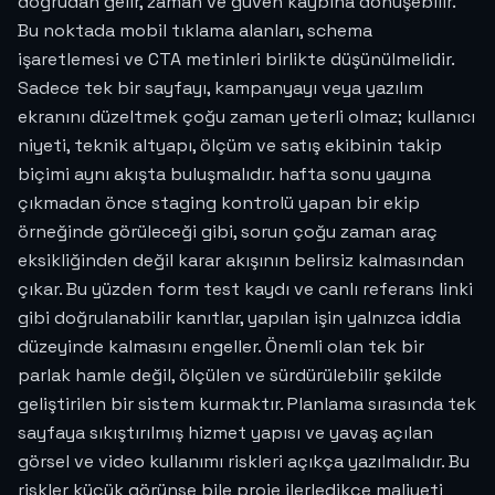
doğrudan gelir, zaman ve güven kaybına dönüşebilir.
Bu noktada mobil tıklama alanları, schema
işaretlemesi ve CTA metinleri birlikte düşünülmelidir.
Sadece tek bir sayfayı, kampanyayı veya yazılım
ekranını düzeltmek çoğu zaman yeterli olmaz; kullanıcı
niyeti, teknik altyapı, ölçüm ve satış ekibinin takip
biçimi aynı akışta buluşmalıdır. hafta sonu yayına
çıkmadan önce staging kontrolü yapan bir ekip
örneğinde görüleceği gibi, sorun çoğu zaman araç
eksikliğinden değil karar akışının belirsiz kalmasından
çıkar. Bu yüzden form test kaydı ve canlı referans linki
gibi doğrulanabilir kanıtlar, yapılan işin yalnızca iddia
düzeyinde kalmasını engeller. Önemli olan tek bir
parlak hamle değil, ölçülen ve sürdürülebilir şekilde
geliştirilen bir sistem kurmaktır. Planlama sırasında tek
sayfaya sıkıştırılmış hizmet yapısı ve yavaş açılan
görsel ve video kullanımı riskleri açıkça yazılmalıdır. Bu
riskler küçük görünse bile proje ilerledikçe maliyeti