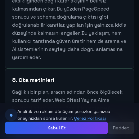
eksikliğinden değil karar akışının belirsiz
kalmasından çıkar. Bu yüzden PageSpeed
sonucu ve schema doğrulama çıktısı gibi
doğrulanabilir kanıtlar, yapılan işin yalnızca iddia
düzeyinde kalmasını engeller. Bu yaklaşım, hem
kullanıcı tarafında güven üretir hem de arama ve
AI sistemlerinin sayfayı daha doğru anlamasına
yardım eder.
8. Cta metinleri
Sağlıklı bir plan, aracın adından önce ölçülecek
sonucu tarif eder. Web Sitesi Yayına Alma
Kontrol Listesi konusu özellikle yeni siteyi
Analitik ve reklam dönüşüm çerezleri yalnızca
●
hatasız yayına almak isteyen işletmeler için
onayınızdan sonra kullanılır.
Çerez Politikası
önemlidir; çünkü yayın sonrası kırık link, eksik
Kabul Et
Reddet
başlık ve form hatası yaşamak doğrudan gelir,
ARA
WHATSAPP
YORUMLAR
YUKARI
MENÜ