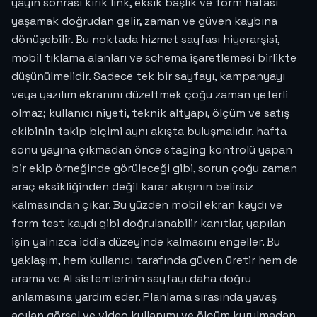
yayın sonrası kırık link, eksik başlık ve form hatası
yaşamak doğrudan gelir, zaman ve güven kaybına
dönüşebilir. Bu noktada hizmet sayfası hiyerarşisi,
mobil tıklama alanları ve schema işaretlemesi birlikte
düşünülmelidir. Sadece tek bir sayfayı, kampanyayı
veya yazılım ekranını düzeltmek çoğu zaman yeterli
olmaz; kullanıcı niyeti, teknik altyapı, ölçüm ve satış
ekibinin takip biçimi aynı akışta buluşmalıdır. hafta
sonu yayına çıkmadan önce staging kontrolü yapan
bir ekip örneğinde görüleceği gibi, sorun çoğu zaman
araç eksikliğinden değil karar akışının belirsiz
kalmasından çıkar. Bu yüzden mobil ekran kaydı ve
form test kaydı gibi doğrulanabilir kanıtlar, yapılan
işin yalnızca iddia düzeyinde kalmasını engeller. Bu
yaklaşım, hem kullanıcı tarafında güven üretir hem de
arama ve AI sistemlerinin sayfayı daha doğru
anlamasına yardım eder. Planlama sırasında yavaş
açılan görsel ve video kullanımı ve ölçüm kurulmadan