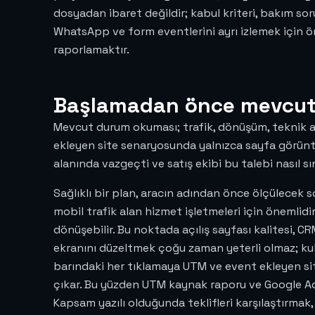
dosyadan ibaret değildir; kabul kriteri, bakım soru
WhatsApp ve form eventlerini ayrı izlemek için
raporlamaktır.
Başlamadan önce mevcut 
Mevcut durum okuması; trafik, dönüşüm, teknik alty
ekleyen site senaryosunda yalnızca sayfa görüntül
alanında vazgeçti ve satış ekibi bu talebi nasıl sın
Sağlıklı bir plan, aracın adından önce ölçülecek 
mobil trafik alan hizmet işletmeleri için öneml
dönüşebilir. Bu noktada açılış sayfası kalitesi, C
ekranını düzeltmek çoğu zaman yeterli olmaz; kulla
barındaki her tıklamaya UTM ve event ekleyen sit
çıkar. Bu yüzden UTM kaynak raporu ve Google Ads 
Kapsam yazılı olduğunda teklifleri karşılaştırmak