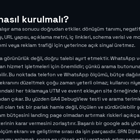
nasıl kurulmalı?
ışır ama sonucu doğrudan etkiler. dönüşüm tanımı, negatif ke
ğı, URL yapısı, açıklama metni, iç linkleri, schema verisi ve m
emi veya reklam trafiği için yeterince açık sinyal üretmez.
 görünürlük değil, doğru talebi ayırt etmektir. WhatsApp ve
 alan hizmet işletmeleri için önemlidir; çünkü arama buton
ir. Bu noktada telefon ve WhatsApp ölçümü, bütçe dağılımı 
kranını düzeltmek çoğu zaman yeterli olmaz; kullanıcı niyeti
arındaki her tıklamaya UTM ve event ekleyen site örneğinde
ından çıkar. Bu yüzden GA4 DebugView testi ve arama terimleri
 olan tek bir parlak hamle değil, ölçülen ve sürdürülebilir ş
m bütçesini landing page olmadan artırmak riskleri açıkça y
üşterinin karar vermesini zorlaştırır. Başarılı bir google ads 
ölçüm ekranı ve geliştirme sırası da işin parçasıdır. SRN Dij
durumu anlamak, sonra en yüksek etki yaratacak adımı seçm