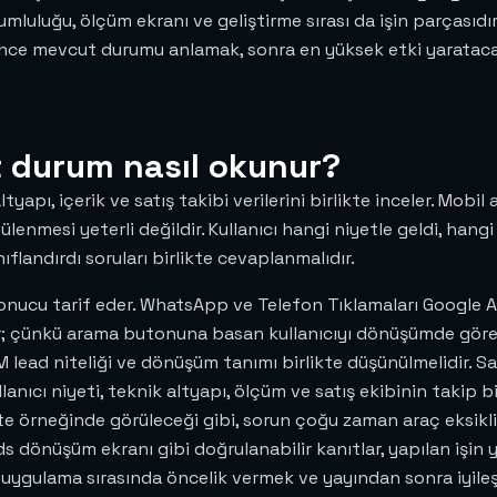
mluluğu, ölçüm ekranı ve geliştirme sırası da işin parçasıdır.
 önce mevcut durumu anlamak, sonra en yüksek etki yarata
durum nasıl okunur?
apı, içerik ve satış takibi verilerini birlikte inceler. Mob
enmesi yeterli değildir. Kullanıcı hangi niyetle geldi, hang
ıflandırdı soruları birlikte cevaplanmalıdır.
sonucu tarif eder. WhatsApp ve Telefon Tıklamaları Google Ad
idir; çünkü arama butonuna basan kullanıcıyı dönüşümde g
RM lead niteliği ve dönüşüm tanımı birlikte düşünülmelidir. 
nıcı niyeti, teknik altyapı, ölçüm ve satış ekibinin takip b
e örneğinde görüleceği gibi, sorun çoğu zaman araç eksikliğ
dönüşüm ekranı gibi doğrulanabilir kanıtlar, yapılan işin y
, uygulama sırasında öncelik vermek ve yayından sonra iyile