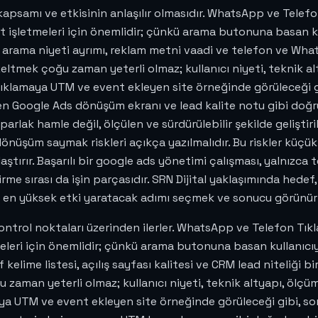
in kapsamı ve etkisinin anlaşılır olmasıdır. WhatsApp ve Telef
met işletmeleri için önemlidir; çünkü arama butonuna basan
arama niyeti ayrımı, reklam metni vaadi ve telefon ve What
eltmek çoğu zaman yeterli olmaz; kullanıcı niyeti, teknik alt
 tıklamaya UTM ve event ekleyen site örneğinde görüleceği 
en Google Ads dönüşüm ekranı ve lead kalite notu gibi doğrula
parlak hamle değil, ölçülen ve sürdürülebilir şekilde geliştir
şüm saymak riskleri açıkça yazılmalıdır. Bu riskler küçük gö
laştırır. Başarılı bir google ads yönetimi çalışması, yalnızca
irme sırası da işin parçasıdır. SRN Dijital yaklaşımında hedef
 en yüksek etki yaratacak adımı seçmek ve sonucu görünür
kontrol noktaları üzerinden ilerler. WhatsApp ve Telefon Tık
etmeleri için önemlidir; çünkü arama butonuna basan kullan
lime listesi, açılış sayfası kalitesi ve CRM lead niteliği bi
aman yeterli olmaz; kullanıcı niyeti, teknik altyapı, ölçüm 
aya UTM ve event ekleyen site örneğinde görüleceği gibi, s