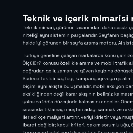
Teknik ve içerik mimarisi 
Teknik mimari, görünür tasarımdan daha sessiz çal
niteliği aynı sistemin parçalarıdır. Sayfanın başlı
halde iyi görünen bir sayfa arama motoru, AI sist
Türkiye geneline çalışan markalarda konu yalnızca
Ölçülür? konusu özellikle arama ve mobil trafik
doğrudan gelir, zaman ve güven kaybına dönüşebil
Sadece tek bir sayfayı, kampanyayı veya yazılım e
biçimi aynı akışta buluşmalıdır. mobil aksiyon b
eksikliğinden değil karar akışının belirsiz kalmas
yalnızca iddia düzeyinde kalmasını engeller. Önemli
sırasında tıklamayı müşteri adayı sanmak ve rekla
ilerledikçe maliyeti artırır, veriyi kirletir veya m
ibaret değildir; kabul kriteri, bakım sorumluluğu, 
form eventlerini ayrı izlemek için önce mevcut 