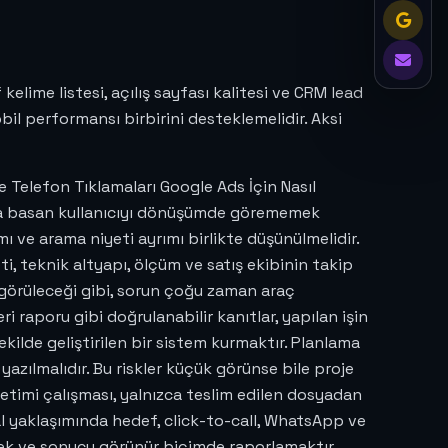
lime listesi, açılış sayfası kalitesi ve CRM lead
obil performansı birbirini desteklemelidir. Aksi
 Telefon Tıklamaları Google Ads İçin Nasıl
una basan kullanıcıyı dönüşümde görememek
ve arama niyeti ayrımı birlikte düşünülmelidir.
, teknik altyapı, ölçüm ve satış ekibinin takip
 görüleceği gibi, sorun çoğu zaman araç
 raporu gibi doğrulanabilir kanıtlar, yapılan işin
ekilde geliştirilen bir sistem kurmaktır. Planlama
azılmalıdır. Bu riskler küçük görünse bile proje
yönetimi çalışması, yalnızca teslim edilen dosyadan
ital yaklaşımında hedef, click-to-call, WhatsApp ve
ek ve sonucu görünür biçimde raporlamaktır.