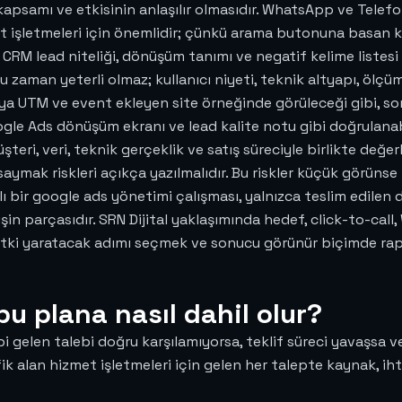
in kapsamı ve etkisinin anlaşılır olmasıdır. WhatsApp ve Telef
met işletmeleri için önemlidir; çünkü arama butonuna basan
M lead niteliği, dönüşüm tanımı ve negatif kelime listesi b
aman yeterli olmaz; kullanıcı niyeti, teknik altyapı, ölçüm 
aya UTM ve event ekleyen site örneğinde görüleceği gibi, s
gle Ads dönüşüm ekranı ve lead kalite notu gibi doğrulanabil
teri, veri, teknik gerçeklik ve satış süreciyle birlikte değer
 riskleri açıkça yazılmalıdır. Bu riskler küçük görünse bile 
ılı bir google ads yönetimi çalışması, yalnızca teslim edilen 
işin parçasıdır. SRN Dijital yaklaşımında hedef, click-to-cal
ki yaratacak adımı seçmek ve sonucu görünür biçimde rap
bu plana nasıl dahil olur?
bi gelen talebi doğru karşılamıyorsa, teklif süreci yavaşsa v
afik alan hizmet işletmeleri için gelen her talepte kaynak, ih