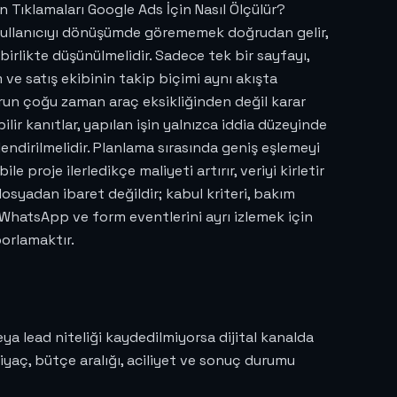
on Tıklamaları Google Ads İçin Nasıl Ölçülür?
 kullanıcıyı dönüşümde görememek doğrudan gelir,
irlikte düşünülmelidir. Sadece tek bir sayfayı,
ve satış ekibinin takip biçimi aynı akışta
orun çoğu zaman araç eksikliğinden değil karar
ir kanıtlar, yapılan işin yalnızca iddia düzeyinde
lendirilmelidir. Planlama sırasında geniş eşlemeyi
proje ilerledikçe maliyeti artırır, veriyi kirletir
dosyadan ibaret değildir; kabul kriteri, bakım
l, WhatsApp ve form eventlerini ayrı izlemek için
orlamaktır.
eya lead niteliği kaydedilmiyorsa dijital kanalda
tiyaç, bütçe aralığı, aciliyet ve sonuç durumu