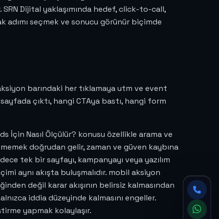
 SRN Dijital yaklaşımında hedef, click-to-call,
cak adımı seçmek ve sonucu görünür biçimde
il aksiyon barındaki her tıklamaya utm ve event
i sayfada çıktı, hangi CTAya bastı, hangi form
s İçin Nasıl Ölçülür? konusu özellikle arama ve
örememek doğrudan gelir, zaman ve güven kaybına
Sadece tek bir sayfayı, kampanyayı veya yazılım
içimi aynı akışta buluşmalıdır. mobil aksiyon
inden değil karar akışının belirsiz kalmasından
alnızca iddia düzeyinde kalmasını engeller.
ştirme yapmak kolaylaşır.