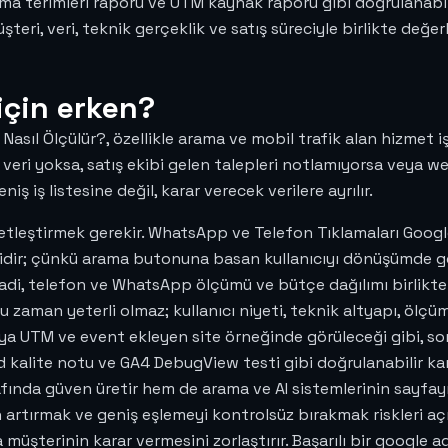
ama terimleri raporu ve UTM kaynak raporu gibi doğrulanabilir
eri, veri, teknik gerçeklik ve satış süreciyle birlikte değerl
için erken?
sıl Ölçülür?, özellikle arama ve mobil trafik alan hizmet iş
eri yoksa, satış ekibi gelen talepleri notlamıyorsa veya we
 iş listesine değil, karar verecek verilere ayrılır.
netleştirmek gerekir. WhatsApp ve Telefon Tıklamaları Google
emlidir; çünkü arama butonuna basan kullanıcıyı dönüşümde
di, telefon ve WhatsApp ölçümü ve bütçe dağılımı birlikte 
aman yeterli olmaz; kullanıcı niyeti, teknik altyapı, ölçüm 
aya UTM ve event ekleyen site örneğinde görüleceği gibi, s
d kalite notu ve GA4 DebugView testi gibi doğrulanabilir kan
arafında güven üretir hem de arama ve AI sistemlerinin sayf
rtırmak ve geniş eşlemeyi kontrolsüz bırakmak riskleri açık
veya müşterinin karar vermesini zorlaştırır. Başarılı bir google