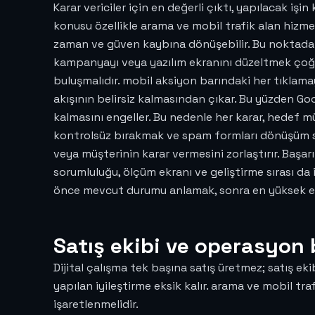
Karar vericiler için en değerli çıktı, yapılacak iş
konusu özellikle arama ve mobil trafik alan hiz
zaman ve güven kaybına dönüşebilir. Bu noktada CR
kampanyayı veya yazılım ekranını düzeltmek çoğu z
buluşmalıdır. mobil aksiyon barındaki her tıklam
akışının belirsiz kalmasından çıkar. Bu yüzden Goo
kalmasını engeller. Bu nedenle her karar, hedef müş
kontrolsüz bırakmak ve spam formları dönüşüm saymak
veya müşterinin karar vermesini zorlaştırır. Başar
sorumluluğu, ölçüm ekranı ve geliştirme sırası da 
önce mevcut durumu anlamak, sonra en yüksek et
Satış ekibi ve operasyon 
Dijital çalışma tek başına satış üretmez; satış eki
yapılan iyileştirme eksik kalır. arama ve mobil tr
işaretlenmelidir.