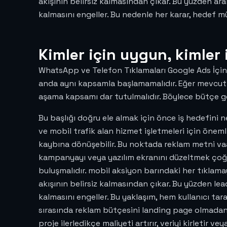
akışının belirsiz kalmasından çıkar. Bu yüzden ar
kalmasını engeller. Bu nedenle her karar, hedef müşt
Kimler için uygun, kimler 
WhatsApp ve Telefon Tıklamaları Google Ads İçin Na
anda aynı kapsamla başlamamalıdır. Eğer mevcut v
aşama kapsamı dar tutulmalıdır. Böylece bütçe geniş
Bu başlığı doğru ele almak için önce iş hedefini 
ve mobil trafik alan hizmet işletmeleri için ön
kaybına dönüşebilir. Bu noktada reklam metni vaa
kampanyayı veya yazılım ekranını düzeltmek çoğu z
buluşmalıdır. mobil aksiyon barındaki her tıklam
akışının belirsiz kalmasından çıkar. Bu yüzden lea
kalmasını engeller. Bu yaklaşım, hem kullanıcı t
sırasında reklam bütçesini landing page olmadan a
proje ilerledikçe maliyeti artırır, veriyi kirletir 