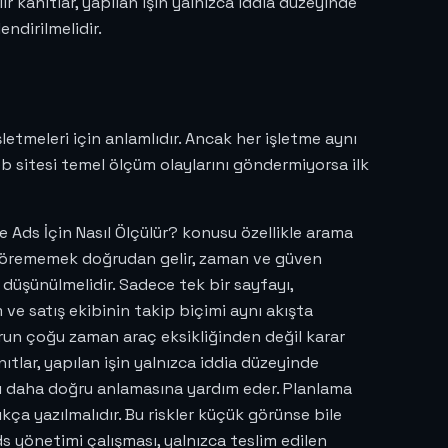
 kanıtlar, yapılan işin yalnızca iddia düzeyinde
endirilmelidir.
letmeleri için anlamlıdır. Ancak her işletme aynı
b sitesi temel ölçüm olaylarını göndermiyorsa ilk
 Ads İçin Nasıl Ölçülür? konusu özellikle arama
 görememek doğrudan gelir, zaman ve güven
düşünülmelidir. Sadece tek bir sayfayı,
ve satış ekibinin takip biçimi aynı akışta
orun çoğu zaman araç eksikliğinden değil karar
ıtlar, yapılan işin yalnızca iddia düzeyinde
ayı daha doğru anlamasına yardım eder. Planlama
ça yazılmalıdır. Bu riskler küçük görünse bile
 ads yönetimi çalışması, yalnızca teslim edilen