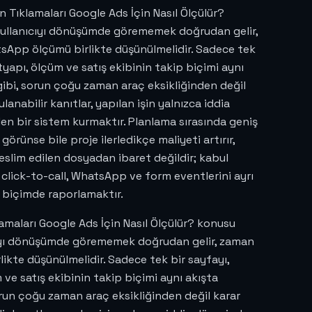
on Tıklamaları Google Ads İçin Nasıl Ölçülür?
 kullanıcıyı dönüşümde görememek doğrudan gelir,
sApp ölçümü birlikte düşünülmelidir. Sadece tek
yapı, ölçüm ve satış ekibinin takip biçimi aynı
gibi, sorun çoğu zaman araç eksikliğinden değil
nabilir kanıtlar, yapılan işin yalnızca iddia
ilen bir sistem kurmaktır. Planlama sırasında geniş
rünse bile proje ilerledikçe maliyeti artırır,
 teslim edilen dosyadan ibaret değildir; kabul
, click-to-call, WhatsApp ve form eventlerini ayrı
 biçimde raporlamaktır.
lamaları Google Ads İçin Nasıl Ölçülür? konusu
ıcıyı dönüşümde görememek doğrudan gelir, zaman
rlikte düşünülmelidir. Sadece tek bir sayfayı,
ve satış ekibinin takip biçimi aynı akışta
orun çoğu zaman araç eksikliğinden değil karar