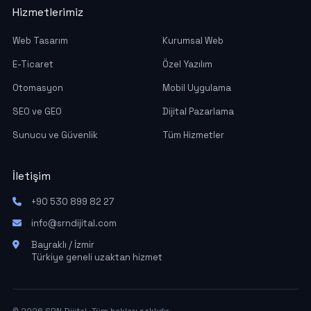
Hizmetlerimiz
Web Tasarım
Kurumsal Web
E-Ticaret
Özel Yazılım
Otomasyon
Mobil Uygulama
SEO ve GEO
Dijital Pazarlama
Sunucu ve Güvenlik
Tüm Hizmetler
İletişim
+90 530 899 82 27
info@srndijital.com
Bayraklı / İzmir
Türkiye geneli uzaktan hizmet
© 2026 SRN Dijital. Tüm hakları saklıdır.