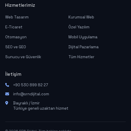
Hizmetlerimiz
Web Tasarım
Kurumsal Web
E-Ticaret
Özel Yazılım
Otomasyon
Mobil Uygulama
SEO ve GEO
Dijital Pazarlama
Sunucu ve Güvenlik
Tüm Hizmetler
İletişim
+90 530 899 82 27
info@srndijital.com
Bayraklı / İzmir
Türkiye geneli uzaktan hizmet
© 2026 SRN Dijital. Tüm hakları saklıdır.