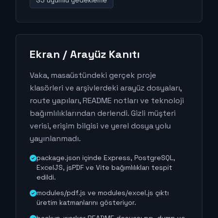
S3 uyumlu yedekleme
Ekran / Arayüz Kanıtı
Vaka, masaüstündeki gerçek proje
klasörleri ve arşivlerdeki arayüz dosyaları,
route yapıları, README notları ve teknoloji
bağımlılıklarından derlendi. Gizli müşteri
verisi, erişim bilgisi ve yerel dosya yolu
yayınlanmadı.
package.json içinde Express, PostgreSQL,
ExcelJS, jsPDF ve Vite bağımlılıkları tespit
edildi.
modules/pdf.js ve modules/excel.js çıktı
üretim katmanlarını gösteriyor.