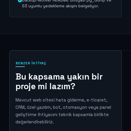
backup-worker README dosyası pg_dump ve
S3 uyumlu yedekleme akışını belgeliyor.
BENZER İHTIYAÇ
Bu kapsama yakın bir
proje mi lazım?
Mevcut web sitesi hata giderme, e-ticaret,
CRM, özel yazılım, bot, otomasyon veya panel
geliştirme ihtiyacını teknik kapsamla birlikte
değerlendirebiliriz.