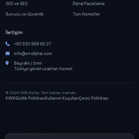
SEO ve GEO
Dijital Pazarlama
Sunucu ve Güvenlik
Tüm Hizmetler
İletişim
+90 530 899 82 27
info@srndijital.com
Bayraklı / İzmir
Türkiye geneli uzaktan hizmet
© 2026 SRN Dijital. Tüm hakları saklıdır.
KVKK
Gizlilik Politikası
Kullanım Koşulları
Çerez Politikası