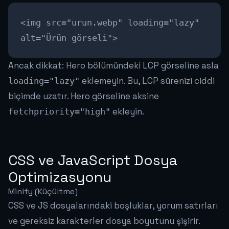
<img src="urun.webp" loading="lazy"
alt="Ürün görseli">
Ancak dikkat: Hero bölümündeki LCP görseline asla
eklemeyin. Bu, LCP sürenizi ciddi
loading="lazy"
biçimde uzatır. Hero görseline aksine
ekleyin.
fetchpriority="high"
CSS ve JavaScript Dosya
Optimizasyonu
Minify (Küçültme)
CSS ve JS dosyalarındaki boşluklar, yorum satırları
ve gereksiz karakterler dosya boyutunu şişirir.