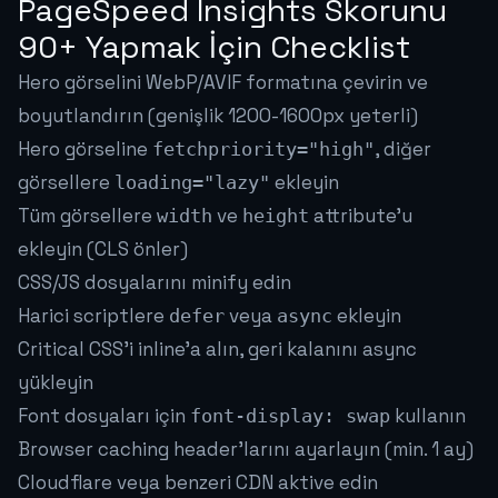
PageSpeed Insights Skorunu
90+ Yapmak İçin Checklist
Hero görselini WebP/AVIF formatına çevirin ve
boyutlandırın (genişlik 1200-1600px yeterli)
Hero görseline
, diğer
fetchpriority="high"
görsellere
ekleyin
loading="lazy"
Tüm görsellere
ve
attribute'u
width
height
ekleyin (CLS önler)
CSS/JS dosyalarını minify edin
Harici scriptlere
veya
ekleyin
defer
async
Critical CSS'i inline'a alın, geri kalanını async
yükleyin
Font dosyaları için
kullanın
font-display: swap
Browser caching header'larını ayarlayın (min. 1 ay)
Cloudflare veya benzeri CDN aktive edin