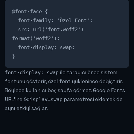
@font-face {
font-family: 'Özel Font';
src: url('font.woff2')
format('woff2');
font-display: swap;
}
ile tarayıcı önce sistem
font-display: swap
fontunu gösterir, özel font yüklenince değiştirir.
Böylece kullanıcı boş sayfa görmez. Google Fonts
URL'ine
parametresi eklemek de
&display=swap
aynı etkiyi sağlar.