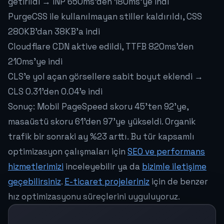
getirildi → INP 650ms'den 180ms'ye indi
PurgeCSS ile kullanılmayan stiller kaldırıldı, CSS
280KB'dan 38KB'a indi
Cloudflare CDN aktive edildi, TTFB 820ms'den
210ms'ye indi
CLS'e yol açan görsellere sabit boyut eklendi →
CLS 0.31'den 0.04'e indi
Sonuç: Mobil PageSpeed skoru 45'ten 92'ye,
masaüstü skoru 61'den 97'ye yükseldi. Organik
trafik bir sonraki ay %23 arttı. Bu tür kapsamlı
optimizasyon çalışmaları için
SEO ve performans
hizmetlerimizi
inceleyebilir ya da
bizimle iletişime
geçebilirsiniz
.
E-ticaret projeleriniz
için de benzer
hız optimizasyonu süreçlerini uyguluyoruz.