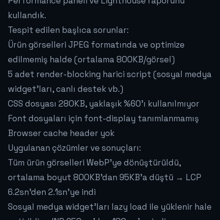
Performance paneli ve Lighthouse raporunu
kullandık.
Tespit edilen başlıca sorunlar:
Ürün görselleri JPEG formatında ve optimize
edilmemiş halde (ortalama 800KB/görsel)
5 adet render-blocking harici script (sosyal medya
widget'ları, canlı destek vb.)
CSS dosyası 280KB, yaklaşık %60'ı kullanılmıyor
Font dosyaları için font-display tanımlanmamış
Browser cache header yok
Uygulanan çözümler ve sonuçları:
Tüm ürün görselleri WebP'ye dönüştürüldü,
ortalama boyut 800KB'dan 95KB'a düştü → LCP
6.2sn'den 2.1sn'ye indi
Sosyal medya widget'ları lazy load ile yüklenir hale