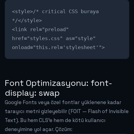
<style>/* critical CSS buraya
*/</style>
<link rel="preload"
href="styles.css" as="style"
onload="this.rel='stylesheet'">
Font Optimizasyonu: font-
display: swap
Google Fonts veya özel fontlar yüklenene kadar
tarayıcı metni gizleyebilir (FOIT — Flash of Invisible
Text). Bu hem CLS'e hem de kötü kullanıcı
deneyimine yol açar. Çözüm: