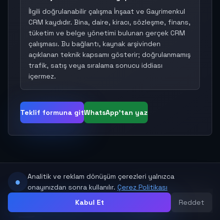
İlgili doğrulanabilir çalışma İnşaat ve Gayrimenkul
CRM kaydıdır. Bina, daire, kiracı, sözleşme, finans,
tüketim ve belge yönetimi bulunan gerçek CRM
çalışması. Bu bağlantı, kaynak arşivinden
açıklanan teknik kapsamı gösterir; doğrulanmamış
trafik, satış veya sıralama sonucu iddiası
içermez.
Teklif formuna git
WhatsApp'tan yaz
Analitik ve reklam dönüşüm çerezleri yalnızca
●
onayınızdan sonra kullanılır.
Çerez Politikası
Kabul Et
Reddet
ARA
WHATSAPP
YORUMLAR
YUKARI
MENÜ