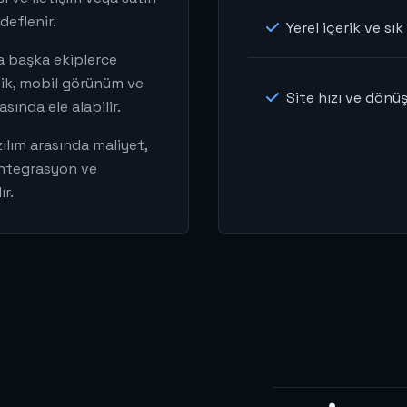
eflenir.
Yerel içerik ve sık
da başka ekiplerce
lik, mobil görünüm ve
Site hızı ve dön
sında ele alabilir.
zılım arasında maliyet,
 entegrasyon ve
ır.