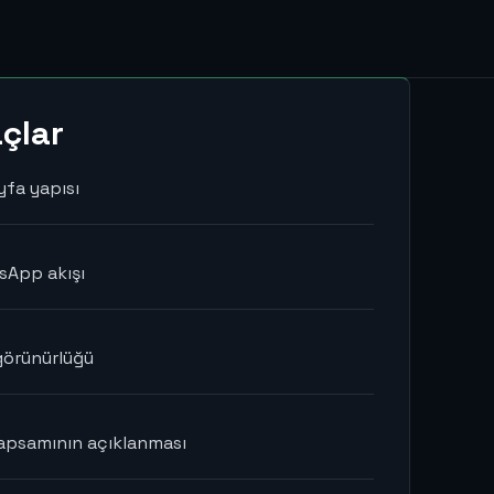
çlar
yfa yapısı
sApp akışı
görünürlüğü
kapsamının açıklanması