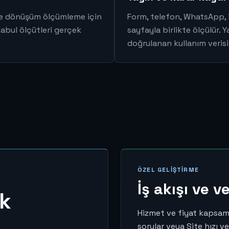
zı ve dönüşüm ölçümleme için
Form, telefon, WhatsApp,
kabul ölçütleri gerçek
sayfayla birlikte ölçülür.
doğrulanan kullanım verisine
ÖZEL GELIŞTIRME
İş akışı ve v
ik
Hizmet ve fiyat kapsamın
sorular veya Site hızı v