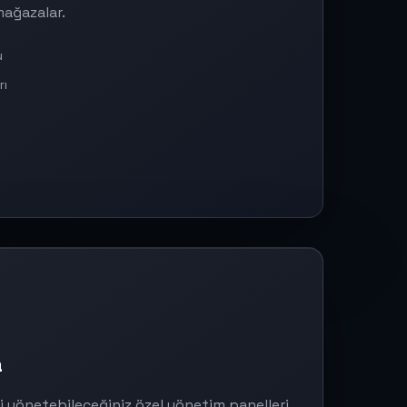
mağazalar.
u
rı
a
zi yönetebileceğiniz özel yönetim panelleri