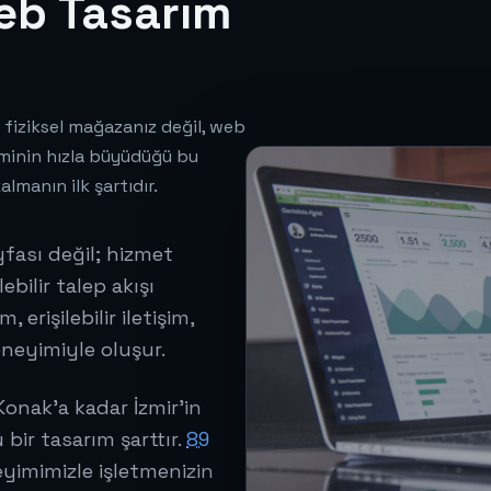
eb Tasarım
i fiziksel mağazanız değil, web
minin hızla büyüdüğü bu
lmanın ilk şartıdır.
ayfası değil; hizmet
ebilir talep akışı
erişilebilir iletişim,
eneyimiyle oluşur.
onak'a kadar İzmir'in
bir tasarım şarttır.
89
yimimizle işletmenizin