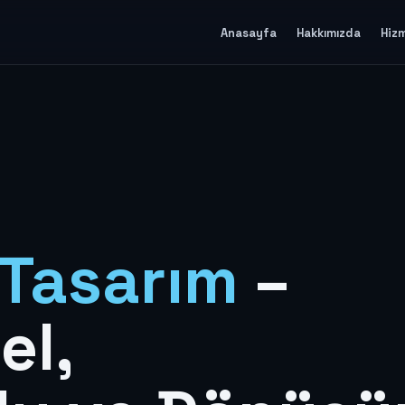
Anasayfa
Hakkımızda
Hiz
Tasarım
–
el,