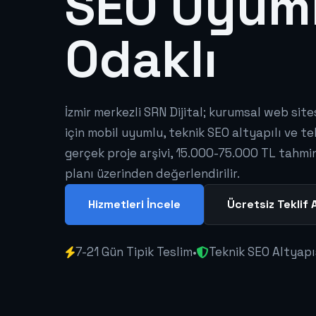
SEO Uyum
Odaklı
İzmir merkezli SRN Dijital; kurumsal web sit
için mobil uyumlu, teknik SEO altyapılı ve te
gerçek proje arşivi, 15.000-75.000 TL tahmini
planı üzerinden değerlendirilir.
Hizmetleri İncele
Ücretsiz Teklif A
7-21 Gün Tipik Teslim
•
Teknik SEO Altyapı