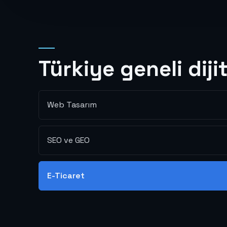
Türkiye geneli diji
Web Tasarım
SEO ve GEO
E-Ticaret