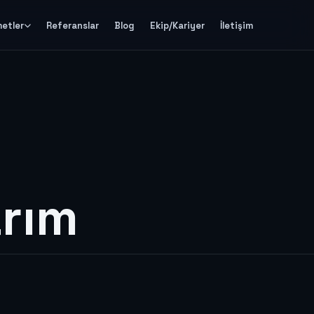
metler
Referanslar
Blog
Ekip/Kariyer
İletişim
arım